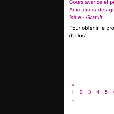
Cours avancé et p
Animations des gr
Isère - Gratuit
Pour obtenir le pr
d'infos"
«
1
2
3
4
5
»