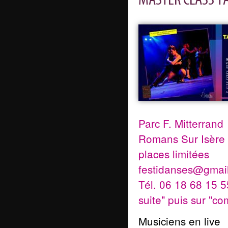
Parc F. Mitterrand
Romans Sur Isère 
places limitées
festidanses@gmai
Tél. 06 18 68 15 55 
suite" puis sur "
Musiciens en live