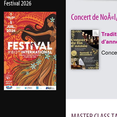
Festival 2026
Concert de NoÃ«l
Tradi
d'ann
Concer
MASTER CLASS T